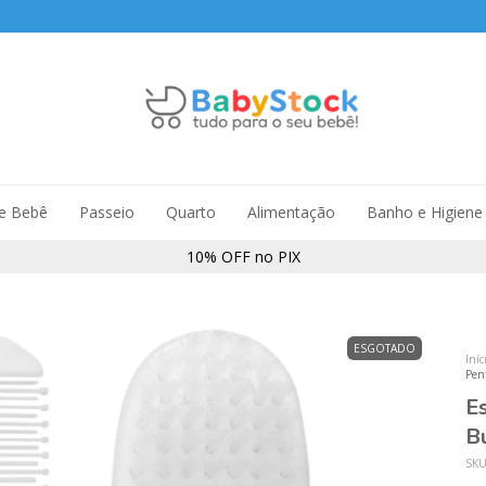
de Bebê
Passeio
Quarto
Alimentação
Banho e Higiene
10% OFF no PIX
ESGOTADO
Iníc
Pen
E
B
SK