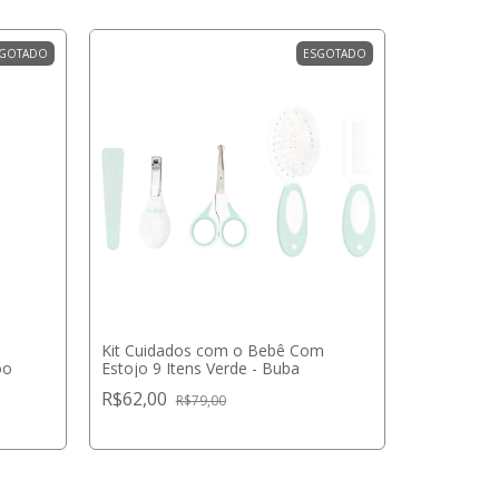
GOTADO
ESGOTADO
Kit Cuidados com o Bebê Com
oo
Estojo 9 Itens Verde - Buba
Kit Pente
R$62,00
Naturais P
R$79,00
R$37,90