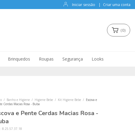
Iniciar sessão
|
Criar uma conta
(
0
)
Brinquedos
Roupas
Segurança
Looks
io
/
Banho e Higiene
/
Higiene Bebe
/
Kit Higiene Bebe
/
Escova e
te Cerdas Macias Rosa - Buba
scova e Pente Cerdas Macias Rosa -
uba
U:
8.25.57.37.18