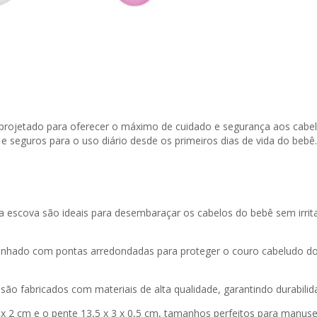
projetado para oferecer o máximo de cuidado e segurança aos cabelo
e seguros para o uso diário desde os primeiros dias de vida do bebê.
a escova são ideais para desembaraçar os cabelos do bebê sem irrit
nhado com pontas arredondadas para proteger o couro cabeludo do 
 são fabricados com materiais de alta qualidade, garantindo durabili
 2 cm e o pente 13,5 x 3 x 0,5 cm, tamanhos perfeitos para manuseio