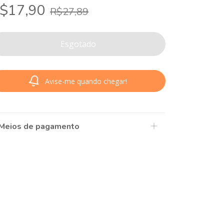
$17,90
R$27,89
Avise-me quando chegar!
Meios de pagamento