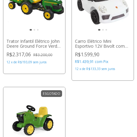
Trator Infantil Elétrico John
Carro Elétrico Mini
Deere Ground Force Verde
Esportivo 12V Bivolt com
- Peg Pérego
Controle e Capacidade até
R$2.317,06
R$1.599,90
R$3.200,00
30kg - Bang Toys
R$1.439,91
com
Pix
12
x
de
R$193,09
sem juros
12
x
de
R$133,33
sem juros
ESGOTADO