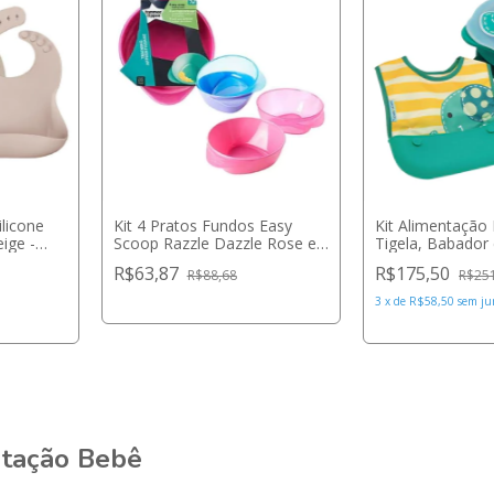
ilicone
Kit 4 Pratos Fundos Easy
Kit Alimentação 
ige -
Scoop Razzle Dazzle Rose e
Tigela, Babador 
Amethyst - Tommee Tippee
Elefante - Marc
R$63,87
R$175,50
R$88,68
R$25
3
x
de
R$58,50
sem ju
ntação Bebê