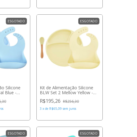
ESGOTADO
ESGOTADO
ão Silicone
Kit de Alimentação Silicone
l Blue -
BLW Set 2 Mellow Yellow -
Minikoioi
R$195,26
6,30
R$256,30
ros
3
x
de
R$65,09
sem juros
ESGOTADO
ESGOTADO