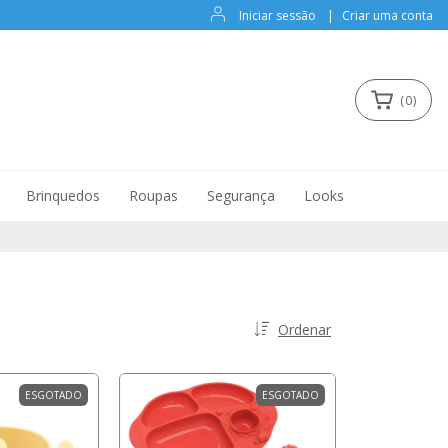
Iniciar sessão
|
Criar uma conta
(
0
)
Brinquedos
Roupas
Segurança
Looks
Ordenar
ESGOTADO
ESGOTADO