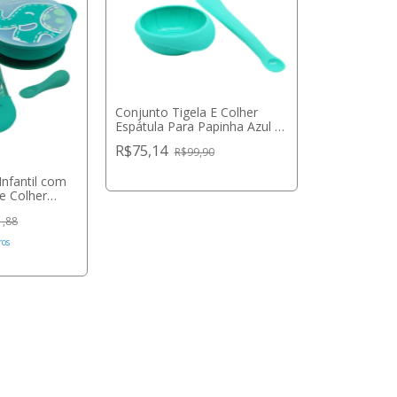
Conjunto Tigela E Colher
Espátula Para Papinha Azul -
Marcus & Marcus
R$75,14
R$99,90
Infantil com
e Colher
us & Marcus
1,88
ros