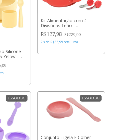
Kit Alimentação com 4
Divisórias Leão -
Marcus&Marcus
R$127,98
R$229,00
2
x
de
R$63,99
sem juros
ão Silicone
w Yelow -
5,09
ros
ESGOTADO
ESGOTADO
Conjunto Tigela E Colher