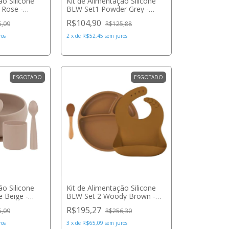
ão Silicone
Kit de Alimentação Silicone
 Rose -
BLW Set1 Powder Grey -
Minikoioi
R$104,90
5,09
R$125,88
ros
2
x
de
R$52,45
sem juros
ESGOTADO
ESGOTADO
ão Silicone
Kit de Alimentação Silicone
 Beige -
BLW Set 2 Woody Brown -
Minikoioi
R$195,27
5,09
R$256,30
ros
3
x
de
R$65,09
sem juros