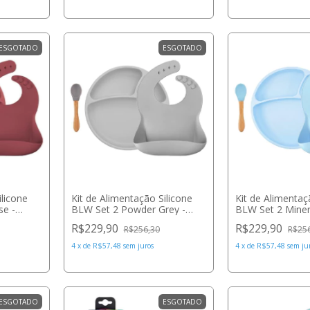
ESGOTADO
ESGOTADO
ilicone
Kit de Alimentação Silicone
Kit de Alimentaç
se -
BLW Set 2 Powder Grey -
BLW Set 2 Minera
Minikoioi
Minikoioi
R$229,90
R$229,90
R$256,30
R$25
4
x
de
R$57,48
sem juros
4
x
de
R$57,48
sem ju
ESGOTADO
ESGOTADO