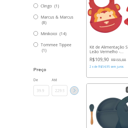
Clingo
(1)
Marcus & Marcus
(8)
Minikoioi
(14)
Tommee Tippee
Kit de Alimentação S
(1)
Leão Vermelho -
Marcus&Marcus
R$109,90
R$155,88
2
x
de
R$54,95
sem juros
Preço
De
Até