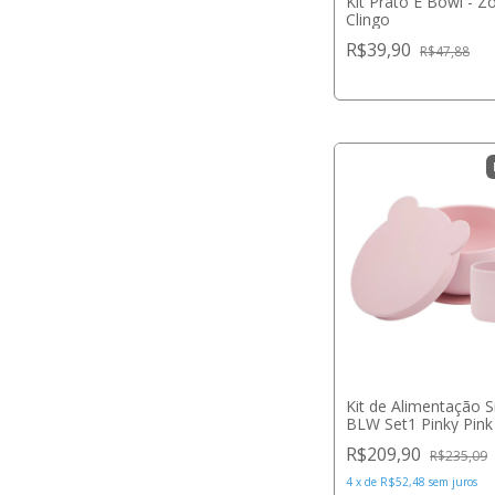
Kit Prato E Bowl - Z
Clingo
R$39,90
R$47,88
Kit de Alimentação S
BLW Set1 Pinky Pink
Minikoioi
R$209,90
R$235,09
4
x
de
R$52,48
sem juros