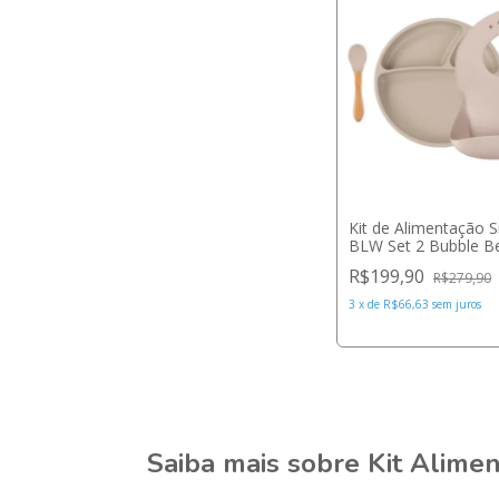
Kit de Alimentação S
BLW Set 2 Bubble Be
Minikoioi
R$199,90
R$279,90
3
x
de
R$66,63
sem juros
Saiba mais sobre Kit Alime