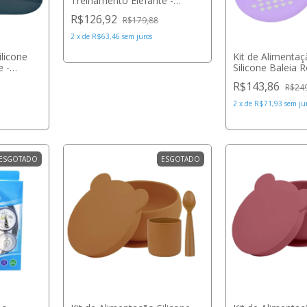
Treinamento Elefante -
Marcus&Marcus
R$126,92
R$179,88
2
x
de
R$63,46
sem juros
ilicone
Kit de Alimenta
 -
Silicone Baleia R
Marcus&Marcus
R$143,86
R$24
2
x
de
R$71,93
sem ju
ESGOTADO
ESGOTADO