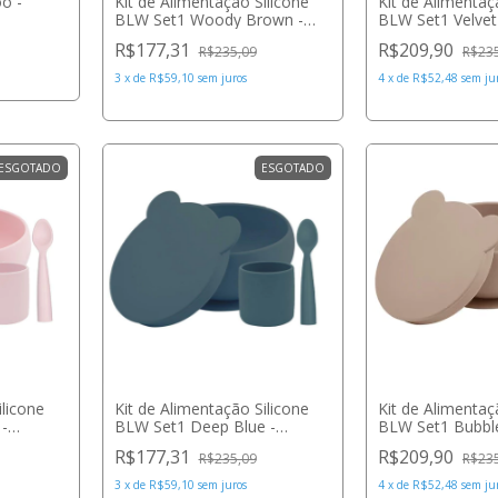
oo -
Kit de Alimentação Silicone
Kit de Alimentaç
BLW Set1 Woody Brown -
BLW Set1 Velvet
Minikoioi
Minikoioi
R$177,31
R$209,90
R$235,09
R$23
3
x
de
R$59,10
sem juros
4
x
de
R$52,48
sem ju
ESGOTADO
ESGOTADO
ilicone
Kit de Alimentação Silicone
Kit de Alimentaç
 -
BLW Set1 Deep Blue -
BLW Set1 Bubble
Minikoioi
Minikoioi
R$177,31
R$209,90
R$235,09
R$23
3
x
de
R$59,10
sem juros
4
x
de
R$52,48
sem ju