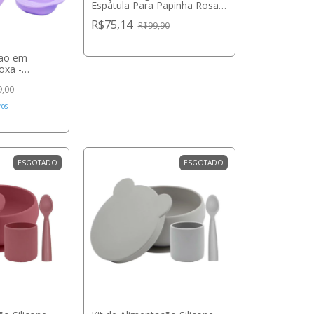
Espátula Para Papinha Rosa -
Marcus & Marcus
R$75,14
R$99,90
ção em
oxa -
9,00
ros
ESGOTADO
ESGOTADO