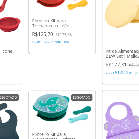
Primeiro Kit para
Treinamento Leão -
Marcus&Marcus
R$125,70
R$173,88
2
x
de
R$62,85
sem juros
ilicone
Kit de Alimentaç
BLW Set1 Mello
Minikoioi
R$177,31
R$23
3
x
de
R$59,10
sem ju
ESGOTADO
ESGOTADO
Primeiro Kit para