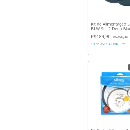
Kit de Alimentação S
BLW Set 2 Deep Blue
Minikoioi
R$189,90
R$256,30
3
x
de
R$63,30
sem juros