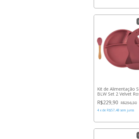
Kit de Alimentação S
BLW Set 2 Velvet Ro
Minikoioi
R$229,90
R$256,30
4
x
de
R$57,48
sem juros