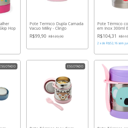
alher
Pote Termico Dupla Camada
Pote Térmico 
Skip Hop
Vacuo Milky - Clingo
em Inox 300ml B
Tiny Love
R$99,90
R$104,31
R$139,90
R$11
2
x
de
R$52,16
sem ju
ESGOTADO
ESGOTADO