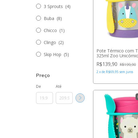
3 Sprouts
(4)
Buba
(8)
Chicco
(1)
Clingo
(2)
Pote Térmico com T
Skip Hop
(5)
325ml Zoo Unicórnio
Hop
R$139,90
R$199,90
2
x
de
R$69,95
sem juros
Preço
De
Até