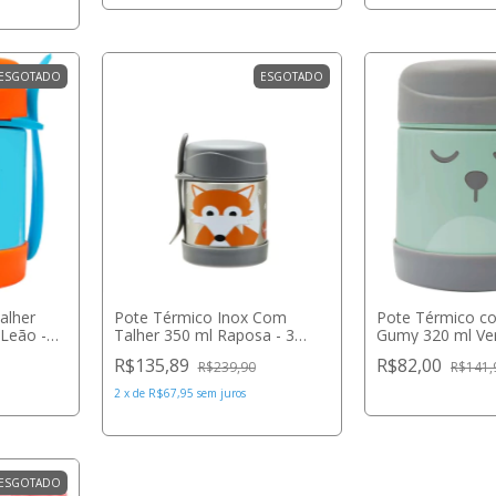
ESGOTADO
ESGOTADO
alher
Pote Térmico Inox Com
Pote Térmico c
 Leão -
Talher 350 ml Raposa - 3
Gumy 320 ml Ve
Sprouts
R$135,89
R$82,00
R$239,90
R$141,
2
x
de
R$67,95
sem juros
ESGOTADO