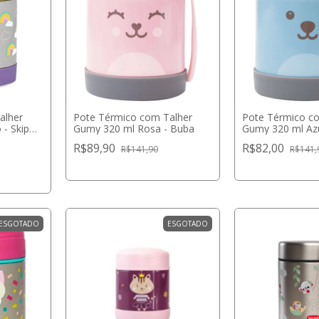
alher
Pote Térmico com Talher
Pote Térmico c
 - Skip
Gumy 320 ml Rosa - Buba
Gumy 320 ml Azu
R$89,90
R$82,00
R$141,90
R$141,
ESGOTADO
ESGOTADO