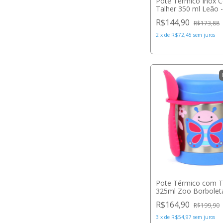
Pote Térmico Inox 
Talher 350 ml Leão -
Sprouts
R$144,90
R$173,88
2
x
de
R$72,45
sem juros
Pote Térmico com T
325ml Zoo Borboleta
Hop
R$164,90
R$199,90
3
x
de
R$54,97
sem juros