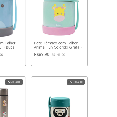
om Talher
Pote Térmico com Talher
l - Buba
Animal Fun Colorido Girafa -
Buba
R$89,90
90
R$141,90
ESGOTADO
ESGOTADO