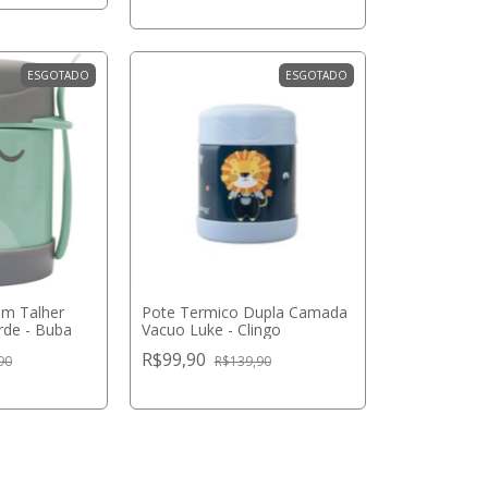
ESGOTADO
ESGOTADO
om Talher
Pote Termico Dupla Camada
rde - Buba
Vacuo Luke - Clingo
R$99,90
90
R$139,90