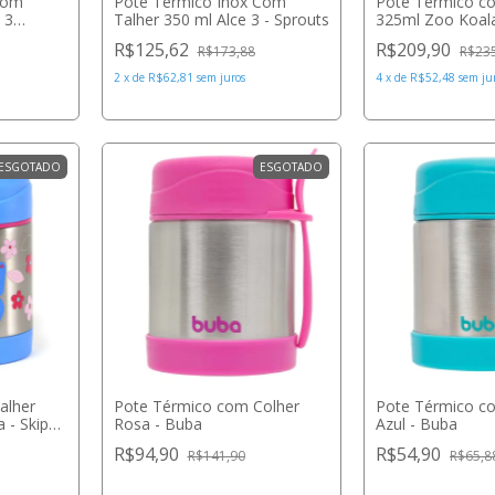
Com
Pote Térmico Inox Com
Pote Térmico c
 3
Talher 350 ml Alce 3 - Sprouts
325ml Zoo Koala
R$125,62
R$209,90
R$173,88
R$23
2
x
de
R$62,81
sem juros
4
x
de
R$52,48
sem ju
ESGOTADO
ESGOTADO
alher
Pote Térmico com Colher
Pote Térmico c
 - Skip
Rosa - Buba
Azul - Buba
R$94,90
R$54,90
R$141,90
R$65,8