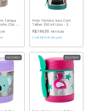
com Tampa
Pote Térmico Inox Com
oho Chic -
Talher 350 ml Urso - 3
Sprouts
R$144,90
5,90
R$173,88
ros
2
x
de
R$72,45
sem juros
ESGOTADO
ESGOTADO