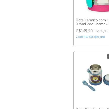
Pote Térmico com T
325ml Zoo Lhama - 
R$149,90
R$199,90
2
x
de
R$74,95
sem juros