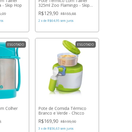
om Talher
Pote Térmico com Talher
 - Skip Hop
325ml Zoo Flamingo - Skip
Hop
R$129,90
5,09
R$155,88
ros
2
x
de
R$64,95
sem juros
ESGOTADO
ESGOTADO
om Colher
Pote de Comida Térmico
Branco e Verde - Chicco
R$169,90
8
R$199,90
3
x
de
R$56,63
sem juros