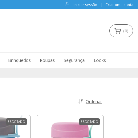
Iniciar sessão
|
Criar uma conta
(
0
)
Brinquedos
Roupas
Segurança
Looks
Ordenar
ESGOTADO
ESGOTADO