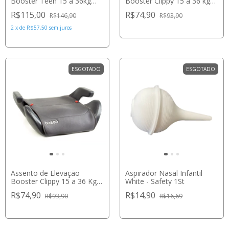
Booster Clippy 15 a 36 kg
Booster Teen 15 a 36kg
Preto - Cosco
Preto - Cosco
R$74,90
R$115,00
R$93,90
R$146,90
2
x
de
R$57,50
sem juros
ESGOTADO
ESGOTADO
Assento de Elevação
Aspirador Nasal Infantil
Booster Clippy 15 a 36 Kg
White - Safety 1St
Cinza - Cosco
R$74,90
R$14,90
R$93,90
R$16,69