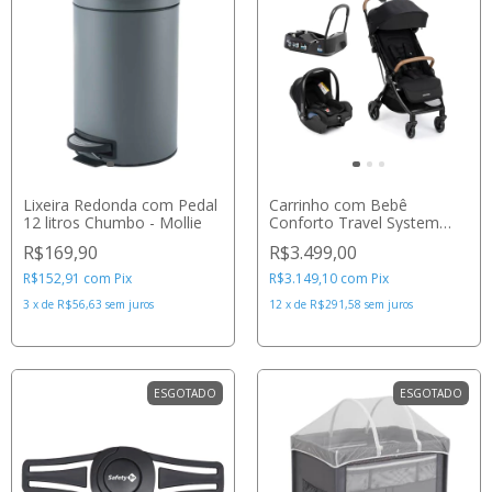
Lixeira Redonda com Pedal
Carrinho com Bebê
12 litros Chumbo - Mollie
Conforto Travel System
Eva³ Trio 0 a 15 Kg
R$169,90
R$3.499,00
Essential Black - Maxi-Cosi
R$152,91
com
Pix
R$3.149,10
com
Pix
3
x
de
R$56,63
sem juros
12
x
de
R$291,58
sem juros
ESGOTADO
ESGOTADO