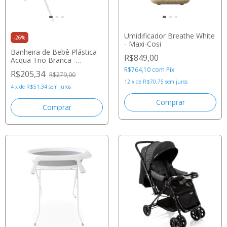
Umidificador Breathe White
-
26
%
- Maxi-Cosi
Banheira de Bebê Plástica
R$849,00
Acqua Trio Branca -
Galzerano
R$764,10
com
Pix
R$205,34
R$279,00
12
x
de
R$70,75
sem juros
4
x
de
R$51,34
sem juros