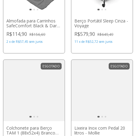
Almofada para Carrinhos
Berço Portátil Sleep Cinza -
SafeComfort Black & Dark
Voyage
Melange - Safety 1st
R$114,90
R$579,90
R$156,69
R$649,49
2
x
de
R$57,45
sem juros
11
x
de
R$52,72
sem juros
ESGOTADO
ESGOTADO
Colchonete para Berço
Lixeira Inox com Pedal 20
TAM 1 (88x52x4) Branco
litros - Mollie