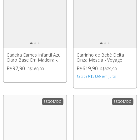
Cadeira Eames Infantil Azul
Carrinho de Bebê Delta
Claro Base Em Madeira -
Cinza Mescla - Voyage
Empório Tiffany
R$97,90
R$619,90
R$160,00
R$879,90
12
x
de
R$51,66
sem juros
ESGOTADO
ESGOTADO