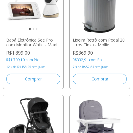
Babá Eletrônica See Pro
Lixeira Retrô com Pedal 20
com Monitor White - Maxi-
litros Cinza - Mollie
Cosi
R$1.899,00
R$369,90
R$1.709,10
com
Pix
R$332,91
com
Pix
12
x
de
R$158,25
sem juros
7
x
de
R$52,84
sem juros