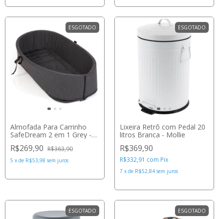
ESGOTADO
ESGOTADO
Almofada Para Carrinho
Lixeira Retrô com Pedal 20
SafeDream 2 em 1 Grey -
litros Branca - Mollie
Safety 1st
R$269,90
R$369,90
R$363,90
R$332,91
com
Pix
5
x
de
R$53,98
sem juros
7
x
de
R$52,84
sem juros
ESGOTADO
ESGOTADO