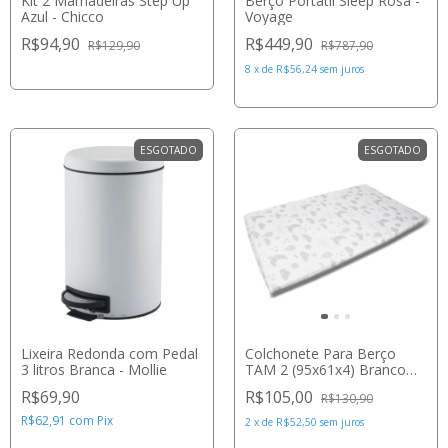
Kit 2 Mamadeiras Step Up
Berço Portátil Sleep Rosa -
Azul - Chicco
Voyage
R$94,90
R$449,90
R$129,90
R$787,90
8
x
de
R$56,24
sem juros
ESGOTADO
ESGOTADO
Lixeira Redonda com Pedal
Colchonete Para Berço
3 litros Branca - Mollie
TAM 2 (95x61x4) Branco
Estampado - Cosco
R$69,90
R$105,00
R$130,90
R$62,91
com
Pix
2
x
de
R$52,50
sem juros