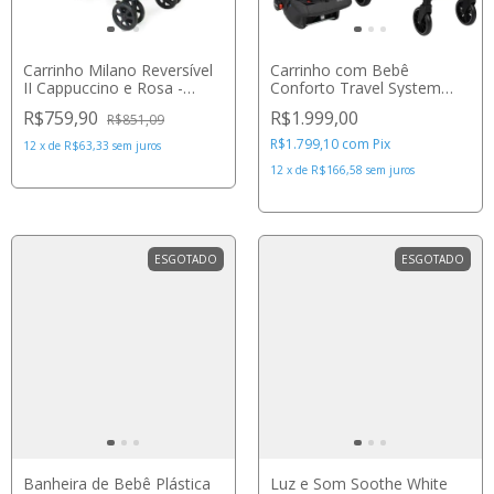
Carrinho Milano Reversível
Carrinho com Bebê
II Cappuccino e Rosa -
Conforto Travel System
Galzerano
Romanzo Duo Preto -
R$759,90
R$1.999,00
R$851,09
Infanti
R$1.799,10
com
Pix
12
x
de
R$63,33
sem juros
12
x
de
R$166,58
sem juros
ESGOTADO
ESGOTADO
Banheira de Bebê Plástica
Luz e Som Soothe White