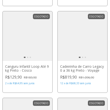
ESGOTADO
ESGOTADO
Canguru Infantil Loop Até 9
Cadeirinha de Carro Legacy
kg Preto - Cosco
0 a 36 kg Preto - Voyage
R$129,90
R$819,90
R$189,90
R$1.096,90
2
x
de
R$64,95
sem juros
12
x
de
R$68,33
sem juros
ESGOTADO
ESGOTADO