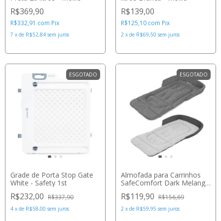
R$369,90
R$139,00
R$332,91
com
Pix
R$125,10
com
Pix
7
x
de
R$52,84
sem juros
2
x
de
R$69,50
sem juros
ESGOTADO
ESGOTADO
Grade de Porta Stop Gate
Almofada para Carrinhos
White - Safety 1st
SafeComfort Dark Melange
& Light Melange - Safety
R$232,00
R$119,90
R$337,90
R$156,69
1st
4
x
de
R$58,00
sem juros
2
x
de
R$59,95
sem juros