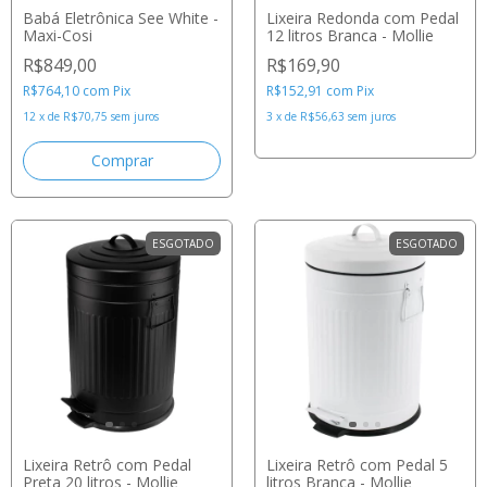
Babá Eletrônica See White -
Lixeira Redonda com Pedal
Maxi-Cosi
12 litros Branca - Mollie
R$849,00
R$169,90
R$764,10
com
Pix
R$152,91
com
Pix
12
x
de
R$70,75
sem juros
3
x
de
R$56,63
sem juros
ESGOTADO
ESGOTADO
Lixeira Retrô com Pedal
Lixeira Retrô com Pedal 5
Preta 20 litros - Mollie
litros Branca - Mollie