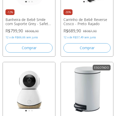
-
12
%
-
30
%
Banheira de Bebê Smile
Carrinho de Bebê Reverse
com Suporte Grey - Safety
Cosco - Preto Rajado
1st
R$799,90
R$689,90
R$908,90
R$987,90
12
x
de
R$66,66
sem juros
12
x
de
R$57,49
sem juros
ESGOTADO