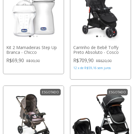
Kit 2 Mamadeiras Step Up
Carrinho de Bebê Toffy
Branca - Chicco
Preto Absoluto - Cosco
R$69,90
R$709,90
R$99,90
R$820,90
12
x
de
R$59,16
sem juros
ESGOTADO
ESGOTADO