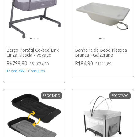
Berço Portátil Co-bed Link
Banheira de Bebê Plástica
Cinza Mescla - Voyage
Branca - Galzerano
R$799,90
R$84,90
R$1.074,90
R$111,89
12
x
de
R$66,66
sem juros
ESGOTADO
ESGOTADO