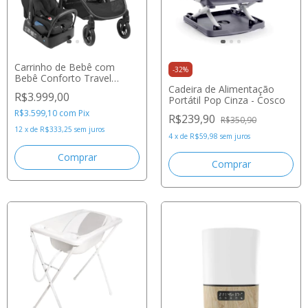
Carrinho de Bebê com
-
32
%
Bebê Conforto Travel
System Anna³ Trio Essential
Cadeira de Alimentação
R$3.999,00
Black - Maxi-Cosi
Portátil Pop Cinza - Cosco
R$3.599,10
com
Pix
R$239,90
R$350,90
12
x
de
R$333,25
sem juros
4
x
de
R$59,98
sem juros