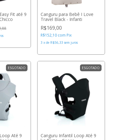
Easy Fit até 9
Canguru para Bebê I Love
 Chicco
Travel Black - Infanti
R$169,00
9,88
R$152,10
com
Pix
ros
3
x
de
R$56,33
sem juros
ESGOTADO
ESGOTADO
 Loop Até 9
Canguru Infantil Loop Até 9