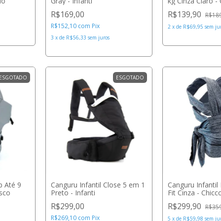
do
Gray - Infanti
kg Cinza Claro -
R$169,00
R$139,90
R$18
R$152,10
com
Pix
2
x
de
R$69,95
sem ju
3
x
de
R$56,33
sem juros
ESGOTADO
ESGOTADO
p Até 9
Canguru Infantil Close 5 em 1
Canguru Infanti
osco
Preto - Infanti
Fit Cinza - Chicc
R$299,00
R$299,90
R$35
R$269,10
com
Pix
5
x
de
R$59,98
sem ju