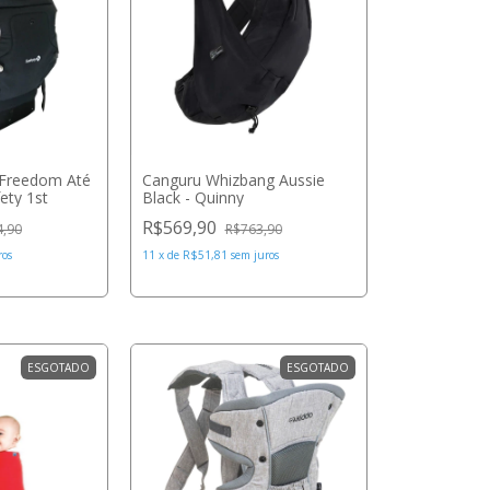
l Freedom Até
Canguru Whizbang Aussie
ety 1st
Black - Quinny
R$569,90
4,90
R$763,90
ros
11
x
de
R$51,81
sem juros
ESGOTADO
ESGOTADO