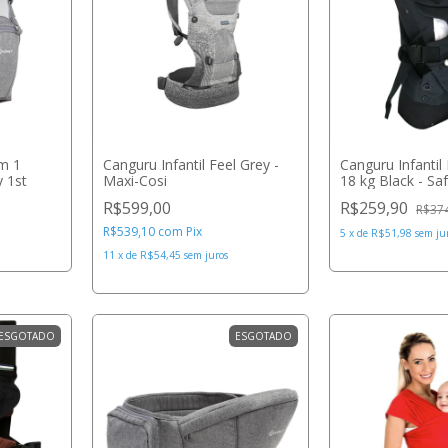
m 1
Canguru Infantil Feel Grey -
Canguru Infanti
y 1st
Maxi-Cosi
18 kg Black - Saf
R$599,00
R$259,90
R$37
R$539,10
com
Pix
5
x
de
R$51,98
sem ju
11
x
de
R$54,45
sem juros
ESGOTADO
ESGOTADO