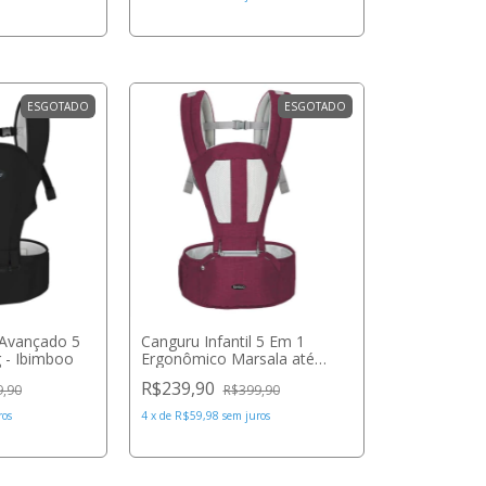
ESGOTADO
ESGOTADO
 Avançado 5
Canguru Infantil 5 Em 1
 - Ibimboo
Ergonômico Marsala até
15Kg - Ibimboo
R$239,90
9,90
R$399,90
ros
4
x
de
R$59,98
sem juros