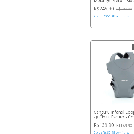
Melange Preto - Kid
R$245,90
R$309,00
4
x
de
R$61,48
sem juros
Canguru Infantil Loo
kg Cinza Escuro - C
R$139,90
R$189,90
2
x
de
R$69,95
sem juros