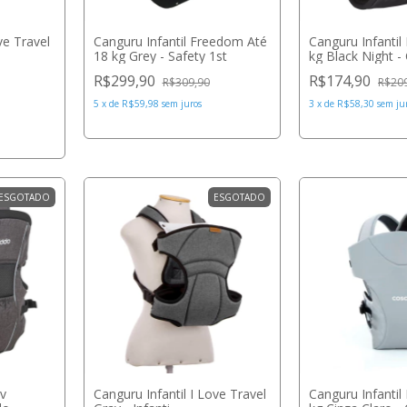
ve Travel
Canguru Infantil Freedom Até
Canguru Infantil 
18 kg Grey - Safety 1st
kg Black Night -
R$299,90
R$174,90
R$309,90
R$20
5
x
de
R$59,98
sem juros
3
x
de
R$58,30
sem ju
ESGOTADO
ESGOTADO
uv
Canguru Infantil I Love Travel
Canguru Infantil