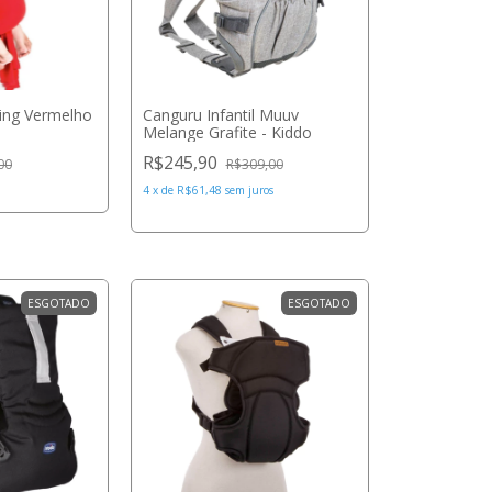
ing Vermelho
Canguru Infantil Muuv
Melange Grafite - Kiddo
R$245,90
00
R$309,00
4
x
de
R$61,48
sem juros
ESGOTADO
ESGOTADO