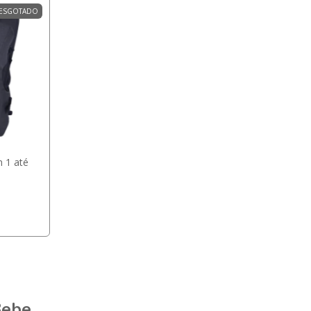
ESGOTADO
m 1 até
Bebe