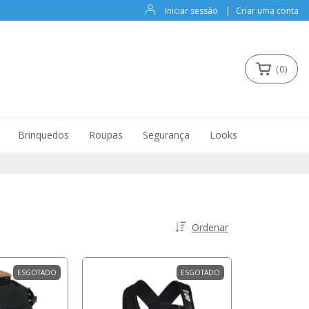
Iniciar sessão
|
Criar uma conta
(
0
)
Brinquedos
Roupas
Segurança
Looks
Ordenar
ESGOTADO
ESGOTADO