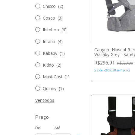
Chicco
(2)
Cosco
(3)
Ibimboo
(6)
Infanti
(4)
Canguru Hipseat 5 e
Kababy
(1)
Wallaby Grey - Safet
R$296,91
R$329,90
Kiddo
(2)
5
x
de
R$59,38
sem juros
Maxi-Cosi
(1)
Quinny
(1)
Ver todos
Preço
De
Até