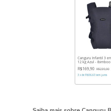
Canguru Infantil 3 e
12 kg Azul - Ibimboo
R$169,90
R$239,00
3
x
de
R$56,63
sem juros
Saiba mais sobre Canguru 