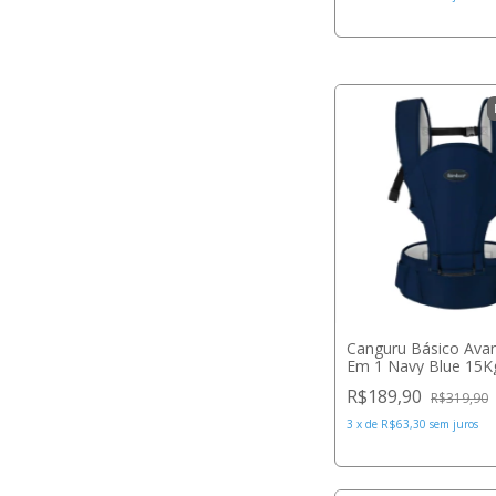
Canguru Básico Ava
Em 1 Navy Blue 15Kg
Ibimboo
R$189,90
R$319,90
3
x
de
R$63,30
sem juros