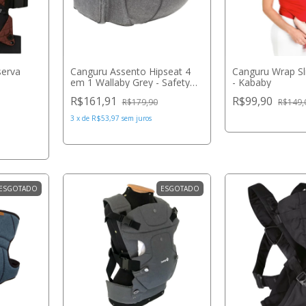
serva
Canguru Assento Hipseat 4
Canguru Wrap Sl
em 1 Wallaby Grey - Safety
- Kababy
1st
R$161,91
R$99,90
R$179,90
R$149,
3
x
de
R$53,97
sem juros
ESGOTADO
ESGOTADO