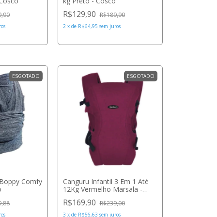
 Cosco
kg Preto - Cosco
R$129,90
9,90
R$189,90
ros
2
x
de
R$64,95
sem juros
ESGOTADO
ESGOTADO
l Boppy Comfy
Canguru Infantil 3 Em 1 Até
o
12Kg Vermelho Marsala -
Ibimboo
R$169,90
9,88
R$239,00
ros
3
x
de
R$56,63
sem juros