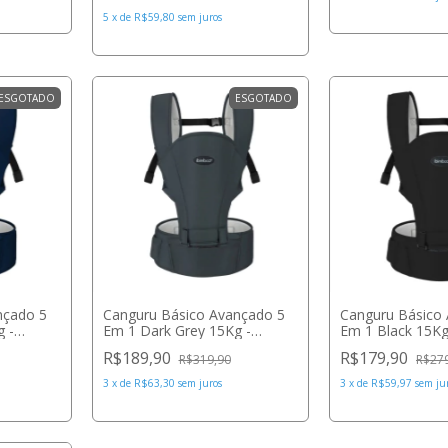
5
x
de
R$59,80
sem juros
ESGOTADO
ESGOTADO
nçado 5
Canguru Básico Avançado 5
Canguru Básico
 -
Em 1 Dark Grey 15Kg -
Em 1 Black 15Kg
Ibimboo
R$189,90
R$179,90
R$319,90
R$27
3
x
de
R$63,30
sem juros
3
x
de
R$59,97
sem ju