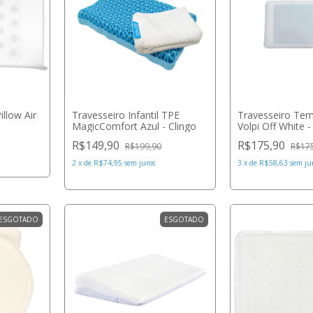
illow Air
Travesseiro Infantil TPE
Travesseiro Ter
MagicComfort Azul - Clingo
Volpi Off White - 
R$149,90
R$175,90
R$199,90
R$17
2
x
de
R$74,95
sem juros
3
x
de
R$58,63
sem ju
ESGOTADO
ESGOTADO