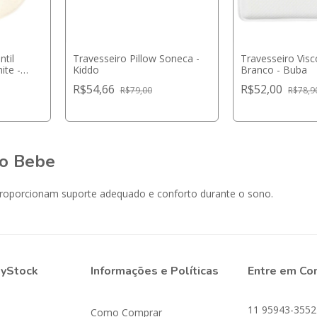
ntil
Travesseiro Pillow Soneca -
Travesseiro Visc
ite -
Kiddo
Branco - Buba
R$54,66
R$52,00
R$79,00
R$78,9
ro Bebe
proporcionam suporte adequado e conforto durante o sono.
byStock
Informações e Políticas
Entre em Co
11 95943-3552
Como Comprar