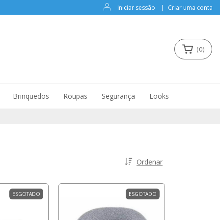
Iniciar sessão
|
Criar uma conta
(
0
)
Brinquedos
Roupas
Segurança
Looks
Ordenar
ESGOTADO
ESGOTADO