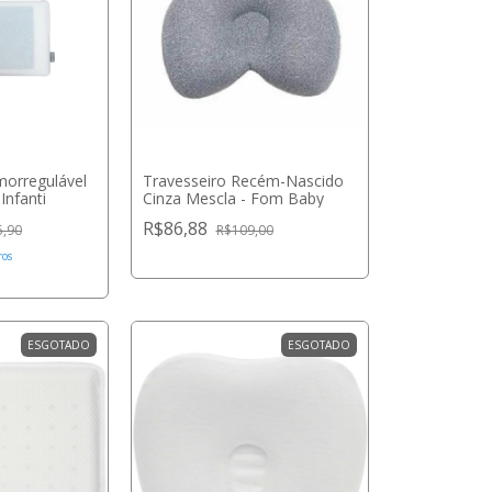
morregulável
Travesseiro Recém-Nascido
Infanti
Cinza Mescla - Fom Baby
R$86,88
5,90
R$109,00
ros
ESGOTADO
ESGOTADO