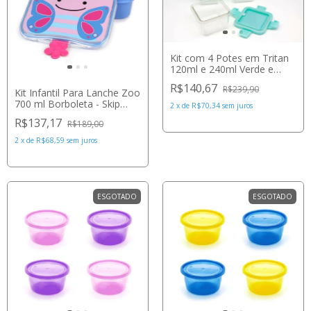
Kit com 4 Potes em Tritan
120ml e 240ml Verde e
Transparente - Marcus &
R$140,67
R$239,90
Marcus
Kit Infantil Para Lanche Zoo
700 ml Borboleta - Skip
2
x
de
R$70,34
sem juros
Hop
R$137,17
R$189,00
2
x
de
R$68,59
sem juros
ESGOTADO
ESGOTADO