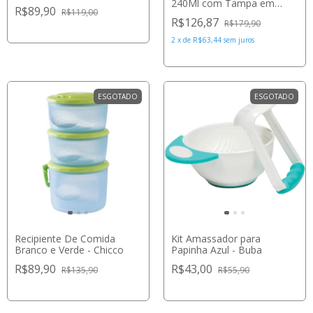
240Ml com Tampa em
R$89,90
R$119,00
Silicone Para Escrever -
R$126,87
R$179,90
Marcus & Marcus
2
x
de
R$63,44
sem juros
ESGOTADO
ESGOTADO
Recipiente De Comida
Kit Amassador para
Branco e Verde - Chicco
Papinha Azul - Buba
R$89,90
R$43,00
R$135,90
R$55,90