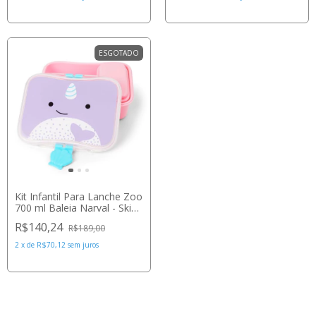
ESGOTADO
Kit Infantil Para Lanche Zoo
700 ml Baleia Narval - Skip
Hop
R$140,24
R$189,00
2
x
de
R$70,12
sem juros