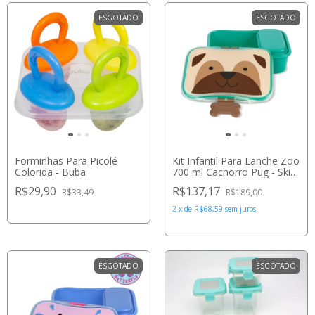
ESGOTADO
ESGOTADO
Forminhas Para Picolé
Kit Infantil Para Lanche Zoo
Colorida - Buba
700 ml Cachorro Pug - Skip
Hop
R$29,90
R$137,17
R$33,49
R$189,00
2
x
de
R$68,59
sem juros
ESGOTADO
ESGOTADO