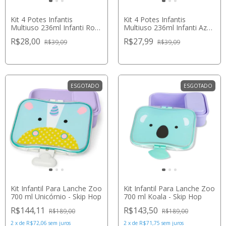
Kit 4 Potes Infantis
Kit 4 Potes Infantis
Multiuso 236ml Infanti Rosa
Multiuso 236ml Infanti Azul
e Roxo
e Amarelo
R$28,00
R$27,99
R$39,09
R$39,09
ESGOTADO
ESGOTADO
Kit Infantil Para Lanche Zoo
Kit Infantil Para Lanche Zoo
700 ml Unicórnio - Skip Hop
700 ml Koala - Skip Hop
R$144,11
R$143,50
R$189,00
R$189,00
2
x
de
R$72,06
sem juros
2
x
de
R$71,75
sem juros