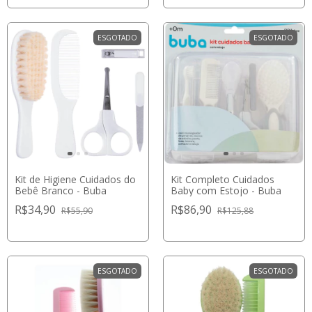
ESGOTADO
ESGOTADO
Kit de Higiene Cuidados do
Kit Completo Cuidados
Bebê Branco - Buba
Baby com Estojo - Buba
R$34,90
R$86,90
R$55,90
R$125,88
ESGOTADO
ESGOTADO