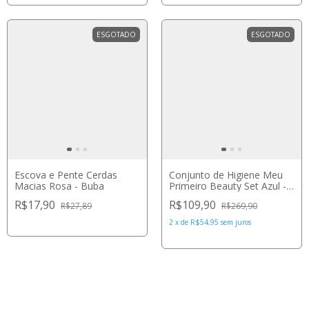
ESGOTADO
ESGOTADO
Escova e Pente Cerdas
Conjunto de Higiene Meu
Macias Rosa - Buba
Primeiro Beauty Set Azul -
Chicco
R$17,90
R$109,90
R$27,89
R$269,90
2
x
de
R$54,95
sem juros