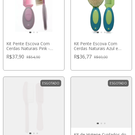
Kit Pente Escova Com
Kit Pente Escova Com
Cerdas Naturais Pink -
Cerdas Naturais Azul e
Ibimboo
Verde - Ibimboo
R$37,90
R$36,77
R$54,90
R$69,00
ESGOTADO
ESGOTADO
Kit de Higiene Cuidados do