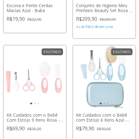
Escova e Pente Cerdas
Conjunto de Higiene Meu
Macias Azul - Buba
Primeiro Beauty Set Rosa -
Chicco
R$19,90
R$209,90
R$22,90
R$269,90
4
x
de
R$52,48
sem juros
ESGOTADO
ESGOTADO
Kit Cuidados com o Bebê
Kit Cuidados com o Bebê
Com Estojo 9 Itens Rosa -
com Estojo 6 Itens Azul -
Buba
Buba
R$69,90
R$79,90
R$95,09
R$99,00