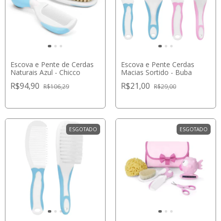
Escova e Pente de Cerdas
Escova e Pente Cerdas
Naturais Azul - Chicco
Macias Sortido - Buba
R$94,90
R$21,00
R$106,29
R$29,00
ESGOTADO
ESGOTADO