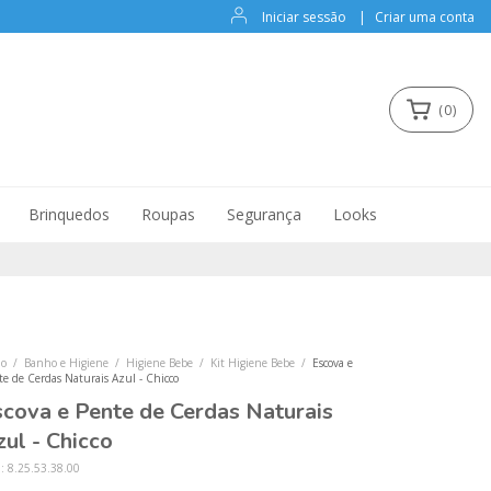
Iniciar sessão
|
Criar uma conta
(
0
)
Brinquedos
Roupas
Segurança
Looks
io
/
Banho e Higiene
/
Higiene Bebe
/
Kit Higiene Bebe
/
Escova e
te de Cerdas Naturais Azul - Chicco
scova e Pente de Cerdas Naturais
ul - Chicco
U:
8.25.53.38.00