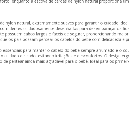
rto, enquanto a escova de cerdas de nylon natural proporciona um t
 de nylon natural, extremamente suaves para garantir o cuidado idea
com dentes cuidadosamente desenhados para desembaraçar os fios se
e possuem cabos largos e fáceis de segurar, proporcionando maior 
do que os pais possam pentear os cabelos do bebê com delicadeza e p
o essenciais para manter o cabelo do bebê sempre arrumado e o cou
cuidado delicado, evitando irritações e desconfortos. O design e
 de pentear ainda mais agradável para o bebê. Ideal para os primei