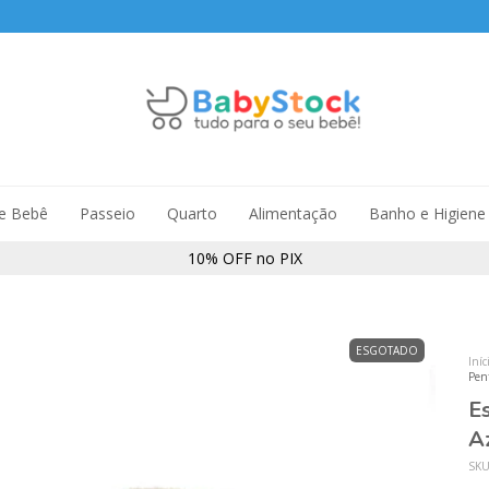
de Bebê
Passeio
Quarto
Alimentação
Banho e Higiene
10% OFF no PIX
ESGOTADO
Iníc
Pen
E
Az
SK