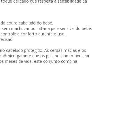
oque delicado que respeita a sensibilidade da
l do couro cabeludo do bebê.
m machucar ou irritar a pele sensível do bebê.
controle e conforto durante o uso.
recisão.
ro cabeludo protegido. As cerdas macias e os
rgonômico garante que os pais possam manusear
ros meses de vida, este conjunto combina