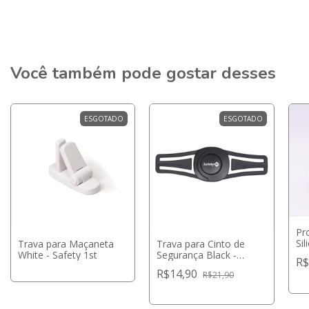
Você também pode gostar desses
ESGOTADO
ESGOTADO
Pr
Sil
Trava para Maçaneta
Trava para Cinto de
White - Safety 1st
Segurança Black -
R$
Safety 1st
R$14,90
R$21,90