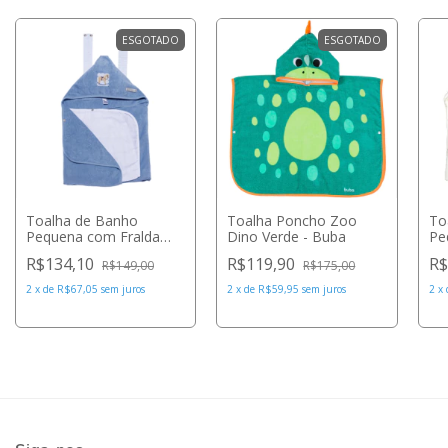
ESGOTADO
ESGOTADO
Toalha de Banho
Toalha Poncho Zoo
To
Pequena com Fralda
Dino Verde - Buba
Pe
Solta Baby 0 a 2 anos
So
R$134,10
R$119,90
R$
R$149,00
R$175,00
Colorida Cavalo - DBella
Es
for Baby
DB
2
x
de
R$67,05
sem juros
2
x
de
R$59,95
sem juros
2
x