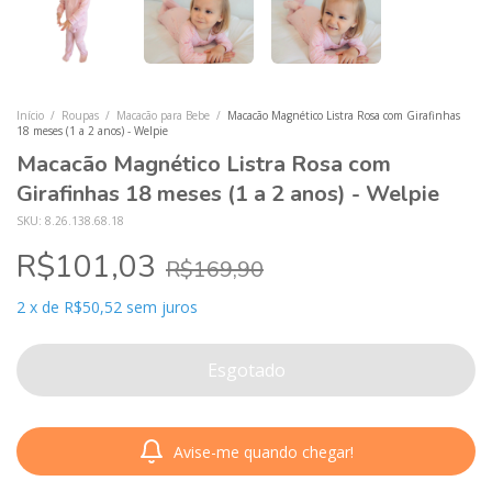
Início
/
Roupas
/
Macacão para Bebe
/
Macacão Magnético Listra Rosa com Girafinhas
18 meses (1 a 2 anos) - Welpie
Macacão Magnético Listra Rosa com
Girafinhas 18 meses (1 a 2 anos) - Welpie
SKU:
8.26.138.68.18
R$101,03
R$169,90
2
x
de
R$50,52
sem juros
Avise-me quando chegar!