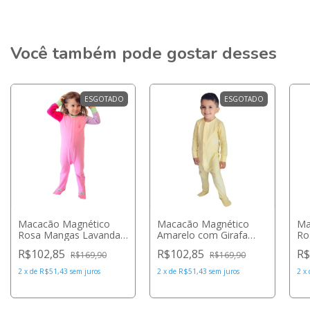
Você também pode gostar desses
ESGOTADO
ESGOTADO
Macacão Magnético
Macacão Magnético
Ma
Rosa Mangas Lavanda
Amarelo com Girafa
Ro
e Pink e Detalhes Menta
Lateral Branca 18
e 
R$102,85
R$102,85
R$
R$169,90
R$169,90
3 meses - Welpie
meses (1 a 2 anos) -
6 
Welpie
2
x
de
R$51,43
sem juros
2
x
de
R$51,43
sem juros
2
x