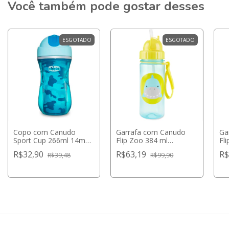
Você também pode gostar desses
ESGOTADO
ESGOTADO
Copo com Canudo
Garrafa com Canudo
Ga
Sport Cup 266ml 14m+
Flip Zoo 384 ml
Fl
Azul - Chicco
Tubarão - Skip Hop
Un
R$32,90
R$63,19
R$
R$39,48
R$99,90