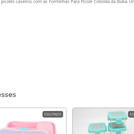
r picolés caseiros com as Forminhas Para Picolé Colorida da Buba. Um
esses
ESGOTADO
ES