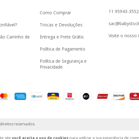
11 95943-3552
Como Comprar
sac@babystock
onfiável?
Trocas e Devoluções
Visite o nosso 
ão Carrinho de
Entrega e Frete Grátis
Política de Pagamento
Política de Segurança e
Privacidade
direitos reservados.
te site
você aceita o uso de cookies
para agilizar a sua experiência de com