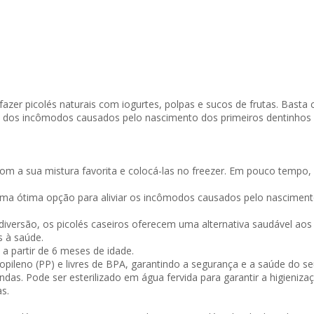
azer picolés naturais com iogurtes, polpas e sucos de frutas. Basta 
ívio dos incômodos causados pelo nascimento dos primeiros dentinhos
om a sua mistura favorita e colocá-las no freezer. Em pouco tempo, v
o uma ótima opção para aliviar os incômodos causados pelo nascimen
diversão, os picolés caseiros oferecem uma alternativa saudável aos 
s à saúde.
a partir de 6 meses de idade.
ileno (PP) e livres de BPA, garantindo a segurança e a saúde do seu
das. Pode ser esterilizado em água fervida para garantir a higieniz
s.