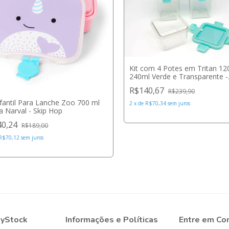
Kit com 4 Potes em Tritan 12
240ml Verde e Transparente -
Marcus & Marcus
R$140,67
R$239,90
nfantil Para Lanche Zoo 700 ml
2
x
de
R$70,34
sem juros
a Narval - Skip Hop
40,24
R$189,00
R$70,12
sem juros
byStock
Informações e Políticas
Entre em Co