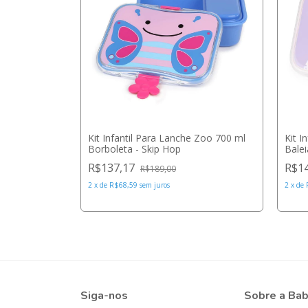
 Zoo 700 ml
Kit Infantil Para Lanche Zoo 700 ml
Kit I
Borboleta - Skip Hop
Balei
R$137,17
R$1
R$189,00
2
x
de
R$68,59
sem juros
2
x
de
Siga-nos
Sobre a Ba