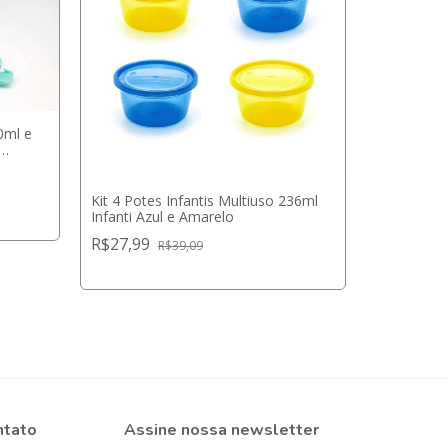
0ml e
Kit 4 Potes Infantis Multiuso 236ml
Infanti Azul e Amarelo
Kit Infant
R$27,99
R$39,09
Unicórnio 
R$144,1
2
x
de
R$72,0
ntato
Assine nossa newsletter