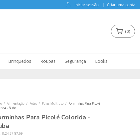
Iniciar sessão
|
Criar uma conta
(
0
)
Brinquedos
Roupas
Segurança
Looks
io
/
Alimentação
/
Potes
/
Potes Multiuso
/
Forminhas Para Picolé
rida - Buba
orminhas Para Picolé Colorida -
uba
U:
8.24.57.87.69