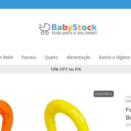
de Bebê
Passeio
Quarto
Alimentação
Banho e Higiene
10% OFF no PIX
ESGOTADO
Iníc
Colo
F
B
SK