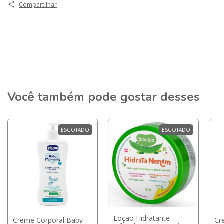
Compartilhar
Você também pode gostar desses
ESGOTADO
ESGOTADO
Loção Hidratante
Creme Corporal Baby
Cr