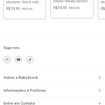
Infantil Hidrata Neném
Moments 500ml Pele
Mo
150ml - BioClub Baby
Delicada - Chicco
De
R$34,90
R$74,90
R$
R$39,90
R$79,90
Siga-nos
Sobre a BabyStock
Informações e Políticas
Entre em Contato