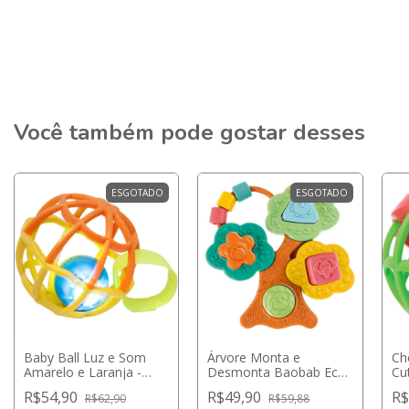
Você também pode gostar desses
ESGOTADO
ESGOTADO
Baby Ball Luz e Som
Árvore Monta e
Ch
Amarelo e Laranja -
Desmonta Baobab Eco
Cu
Buba
Colorida - Chicco
R$54,90
R$49,90
R$
R$62,90
R$59,88