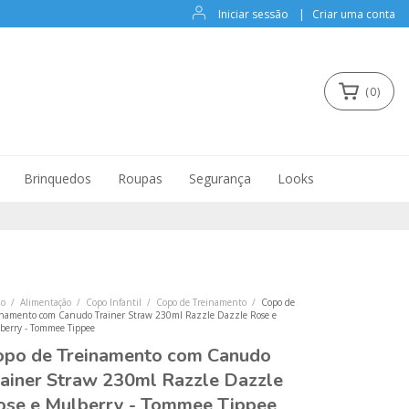
Iniciar sessão
|
Criar uma conta
(
0
)
Brinquedos
Roupas
Segurança
Looks
io
/
Alimentação
/
Copo Infantil
/
Copo de Treinamento
/
Copo de
inamento com Canudo Trainer Straw 230ml Razzle Dazzle Rose e
berry - Tommee Tippee
opo de Treinamento com Canudo
rainer Straw 230ml Razzle Dazzle
ose e Mulberry - Tommee Tippee