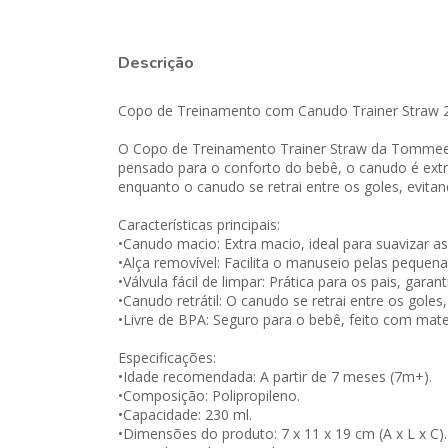
Descrição
Copo de Treinamento com Canudo Trainer Straw
O Copo de Treinamento Trainer Straw da Tommee T
pensado para o conforto do bebê, o canudo é extra
enquanto o canudo se retrai entre os goles, evit
Características principais:
•Canudo macio: Extra macio, ideal para suavizar as
•Alça removível: Facilita o manuseio pelas peque
•Válvula fácil de limpar: Prática para os pais, garan
•Canudo retrátil: O canudo se retrai entre os gole
•Livre de BPA: Seguro para o bebê, feito com materi
Especificações:
•Idade recomendada: A partir de 7 meses (7m+).
•Composição: Polipropileno.
•Capacidade: 230 ml.
•Dimensões do produto: 7 x 11 x 19 cm (A x L x C).