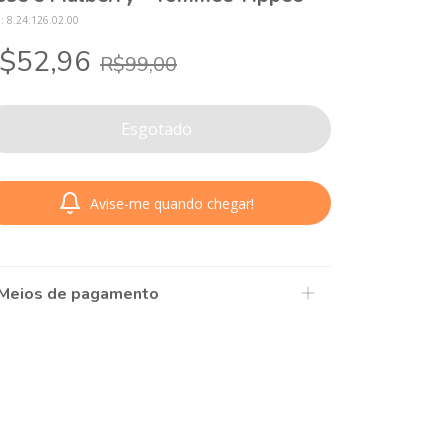
U:
8.24.126.02.00
$52,96
R$99,00
Avise-me quando chegar!
Meios de pagamento