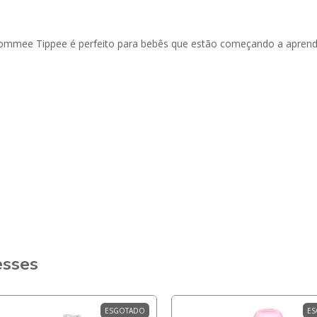
mmee Tippee é perfeito para bebês que estão começando a aprender
esses
ESGOTADO
ES