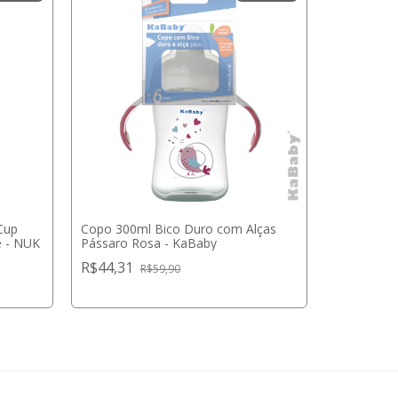
Cup
Copo 300ml Bico Duro com Alças
e - NUK
Pássaro Rosa - KaBaby
Copo de T
R$44,31
R$59,90
230ml Azu
R$43,90