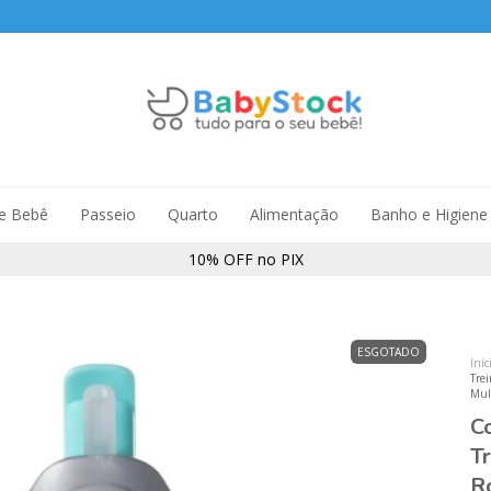
de Bebê
Passeio
Quarto
Alimentação
Banho e Higiene
10% OFF no PIX
ESGOTADO
Iníc
Tre
Mul
C
T
R