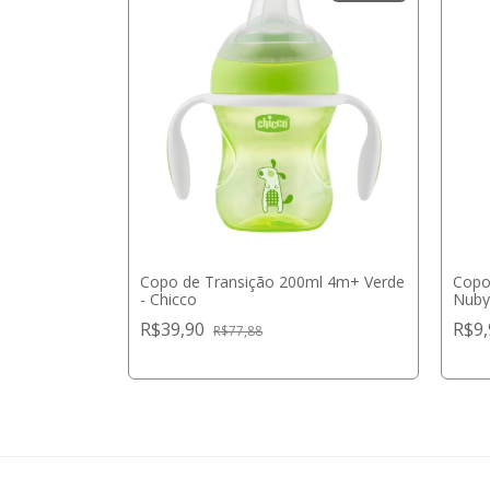
ml Cup 4M+
Copo de Transição 200ml 4m+ Verde
Copo
- Chicco
Nub
R$39,90
R$9
R$77,88