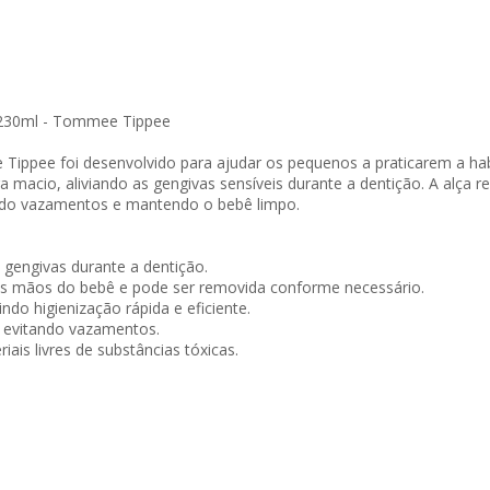
 230ml - Tommee Tippee
ippee foi desenvolvido para ajudar os pequenos a praticarem a ha
 macio, aliviando as gengivas sensíveis durante a dentição. A alça r
ando vazamentos e mantendo o bebê limpo.
 gengivas durante a dentição.
nas mãos do bebê e pode ser removida conforme necessário.
tindo higienização rápida e eficiente.
s, evitando vazamentos.
ais livres de substâncias tóxicas.