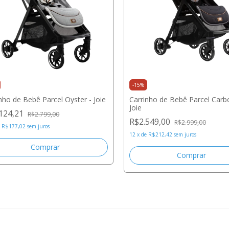
-
15
%
nho de Bebê Parcel Oyster - Joie
Carrinho de Bebê Parcel Carb
Joie
124,21
R$2.799,00
R$2.549,00
R$2.999,00
e
R$177,02
sem juros
12
x
de
R$212,42
sem juros