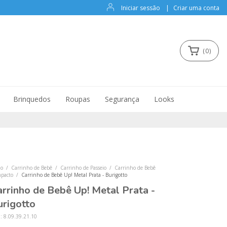
Iniciar sessão
|
Criar uma conta
(
0
)
Brinquedos
Roupas
Segurança
Looks
io
/
Carrinho de Bebê
/
Carrinho de Passeio
/
Carrinho de Bebê
pacto
/
Carrinho de Bebê Up! Metal Prata - Burigotto
arrinho de Bebê Up! Metal Prata -
urigotto
U:
8.09.39.21.10