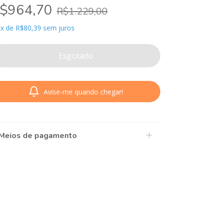
$964,70
R$1.229,00
x
de
R$80,39
sem juros
Avise-me quando chegar!
Meios de pagamento