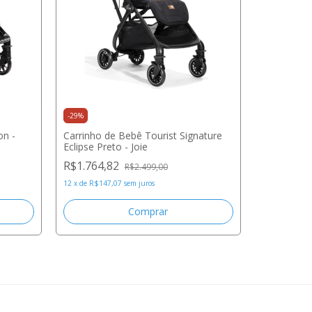
-
29
%
on -
Carrinho de Bebê Tourist Signature
-
27
%
Eclipse Preto - Joie
Carrinho d
R$1.764,82
R$2.499,00
Joie
12
x
de
R$147,07
sem juros
R$2.030,
12
x
de
R$169