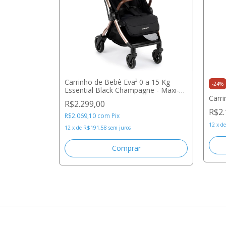
 a 15 Kg
Carrinho de Bebê Eva³ 0 a 15 Kg
-
24
%
osi
Essential Black Champagne - Maxi-
Cosi
Carri
R$2.299,00
R$2.
R$2.069,10
com
Pix
12
x
d
12
x
de
R$191,58
sem juros