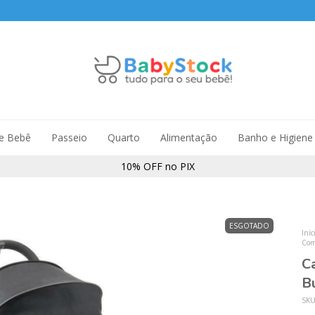
de Bebê
Passeio
Quarto
Alimentação
Banho e Higiene
10% OFF no PIX
ESGOTADO
Iníc
Com
C
B
SK