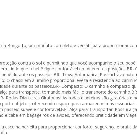
da Burigotto, um produto completo e versátil para proporcionar co
 proteção contra o sol e permitindo que você acompanhe o seu bebê 
permitindo que o bebê fique confortável em diferentes posições.BR- 
bebê durante os passeios.BR- Trava Automática: Possui trava automát
 O chassi em alumínio proporciona leveza e resistência ao carrinho
ilidade durante os passeios.BR- Compacto: O carrinho é compacto qua
ça para transporte, tornando mais fácil o transporte do carrinho.BR-
BR- Rodas Dianteiras Giratórias: As rodas dianteiras são giratórias e
to porta-objetos, oferecendo espaço para armazenar itens essenciais
passeio suave e confortável.BR- Alça para Transportar: Possui alça p
o e cabe em bagageiros de aviões, oferecendo praticidade em viage
 a escolha perfeita para proporcionar conforto, segurança e pratici
lia.