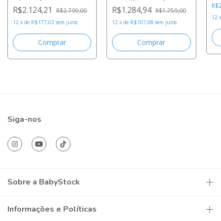
R$
R$2.124,21
R$1.284,94
R$2.799,00
R$1.759,00
12
12
x
de
R$177,02
sem juros
12
x
de
R$107,08
sem juros
Siga-nos
Sobre a BabyStock
Informações e Políticas