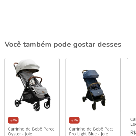
Você também pode gostar desses
Ca
-
24
%
-
27
%
Le
Carrinho de Bebê Parcel
Carrinho de Bebê Pact
Ma
R$
Oyster - Joie
Pro Light Blue - Joie