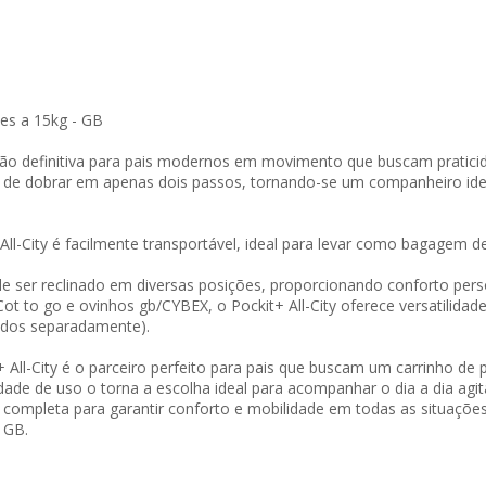
es a 15kg - GB
ução definitiva para pais modernos em movimento que buscam praticid
de de dobrar em apenas dois passos, tornando-se um companheiro id
ll-City é facilmente transportável, ideal para levar como bagagem 
de ser reclinado em diversas posições, proporcionando conforto pers
ot to go e ovinhos gb/CYBEX, o Pockit+ All-City oferece versatilid
didos separadamente).
t+ All-City é o parceiro perfeito para pais que buscam um carrinho de
lidade de uso o torna a escolha ideal para acompanhar o dia a dia a
completa para garantir conforto e mobilidade em todas as situaçõe
a GB.