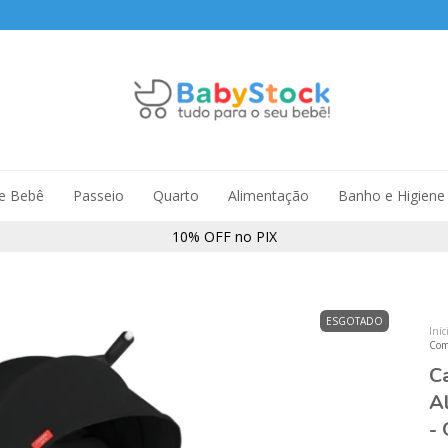
de Bebê
Passeio
Quarto
Alimentação
Banho e Higiene
10% OFF no PIX
ESGOTADO
Iníc
Comp
C
A
-