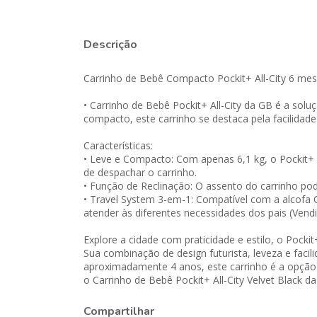
Descrição
Carrinho de Bebê Compacto Pockit+ All-City 6 mes
• Carrinho de Bebê Pockit+ All-City da GB é a sol
compacto, este carrinho se destaca pela facilida
Características:
• Leve e Compacto: Com apenas 6,1 kg, o Pockit+ A
de despachar o carrinho.
• Função de Reclinação: O assento do carrinho po
• Travel System 3-em-1: Compatível com a alcofa C
atender às diferentes necessidades dos pais (Ven
Explore a cidade com praticidade e estilo, o Pocki
Sua combinação de design futurista, leveza e faci
aproximadamente 4 anos, este carrinho é a opção 
o Carrinho de Bebê Pockit+ All-City Velvet Black d
Compartilhar