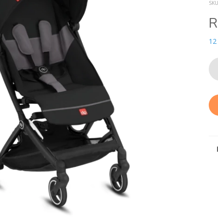
SK
R
12