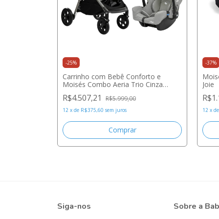
-
25
%
-
37
%
rax Cycle
Carrinho com Bebê Conforto e
Moisé
a Shellgray -
Moisés Combo Aeria Trio Cinza
Joie
Oyster - Joie
R$4.507,21
R$1.
R$5.999,00
12
x
de
R$375,60
sem juros
12
x
d
Siga-nos
Sobre a Ba