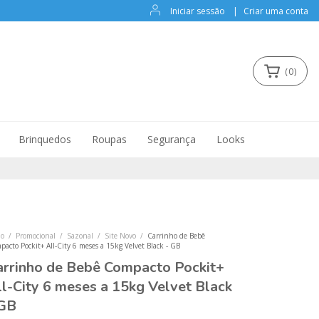
Iniciar sessão
|
Criar uma conta
(
0
)
Brinquedos
Roupas
Segurança
Looks
io
/
Promocional
/
Sazonal
/
Site Novo
/
Carrinho de Bebê
acto Pockit+ All-City 6 meses a 15kg Velvet Black - GB
arrinho de Bebê Compacto Pockit+
ll-City 6 meses a 15kg Velvet Black
 GB