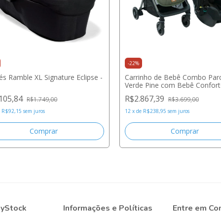
-
22
%
s Ramble XL Signature Eclipse -
Carrinho de Bebê Combo Parc
Verde Pine com Bebê Conforto
snug Shale - Joie
105,84
R$2.867,39
R$1.749,00
R$3.699,00
e
R$92,15
sem juros
12
x
de
R$238,95
sem juros
byStock
Informações e Políticas
Entre em Co