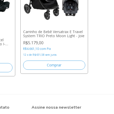
Carrinho de Bebê Versatrax E Travel
System TRIO Preto Moon Light - Joie
el
-
10
%
R$5.179,00
 I-
Carrinho d
R$4.661,10
com
Pix
System Tri
12
x
de
R$431,58
sem juros
R$4.661,
12
x
de
R$388
ntato
Assine nossa newsletter