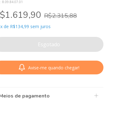
U:
8.09.84.07.01
$1.619,90
R$2.315,88
x
de
R$134,99
sem juros
Avise-me quando chegar!
Meios de pagamento