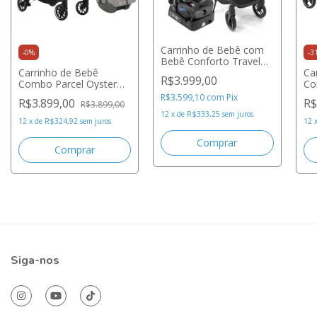
Carrinho de Bebê com
-
0
%
-
3
Bebê Conforto Travel
Carrinho de Bebê
System Anna³ Trio
Ca
R$3.999,00
Combo Parcel Oyster
Sparkilng Grey - Maxi-
Co
com Bebê Conforto I-
Cosi
Sy
R$3.599,10
com
Pix
R$3.899,00
R$
R$3.899,00
snug Pebble Joie
Bl
12
x
de
R$333,25
sem juros
12
x
de
R$324,92
sem juros
12
Siga-nos