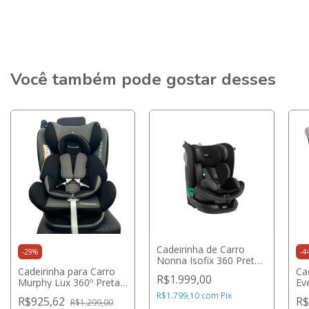
Você também pode gostar desses
Cadeirinha de Carro
-
29
%
-
4
Nonna Isofix 360 Preto
Cadeirinha para Carro
Noturno - Infanti
Ca
R$1.999,00
Murphy Lux 360º Preta
Ev
e Cinza - Premium Baby
Gra
R$1.799,10
com
Pix
R$925,62
R$
R$1.299,00