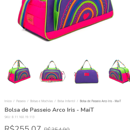
Início
/
Passeio
/
Bolsas e Mochilas
/
Bolsa Infantil
/
Bolsa de Passeio Arco Iris - MaiT
Bolsa de Passeio Arco Iris - MaiT
SKU:
8.11.160.19.113
R$255,07
R$354,90