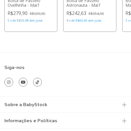
Bolsa de Passeio
Bolsa de Passeio
Bo
Ovelhinha - MaiT
Astronauta - MaiT
Ma
R$279,90
R$242,63
R$
R$339,90
R$354,90
5
x
de
R$55,98
sem juros
4
x
de
R$60,66
sem juros
3
x
Siga-nos
Sobre a BabyStock
Informações e Políticas