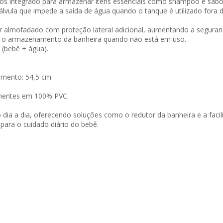
tos integrado para armazenar itens essenciais como shampoo e sabo
vula que impede a saída de água quando o tanque é utilizado fora 
almofadado com proteção lateral adicional, aumentando a seguranç
a o armazenamento da banheira quando não está em uso.
 (bebê + água).
imento: 54,5 cm
onentes em 100% PVC.
o dia a dia, oferecendo soluções como o redutor da banheira e a fa
para o cuidado diário do bebê.