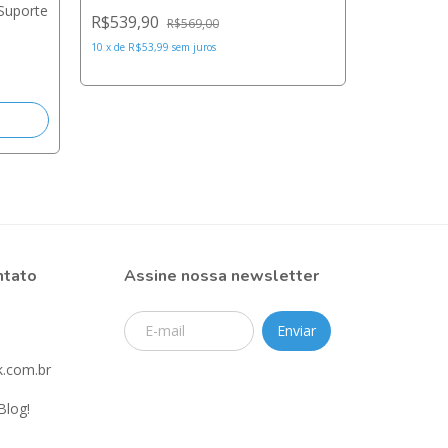
Banheira d
Suporte
R$539,90
R$569,00
Rosa Pérol
10
x
de
R$53,99
sem juros
R$239,9
4
x
de
R$59,9
ntato
Assine nossa newsletter
.com.br
Blog!