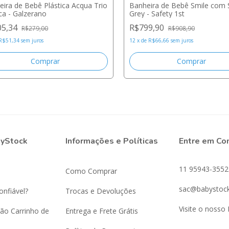
eira de Bebê Plástica Acqua Trio
Banheira de Bebê Smile com 
ca - Galzerano
Grey - Safety 1st
05,34
R$799,90
R$279,00
R$908,90
R$51,34
sem juros
12
x
de
R$66,66
sem juros
byStock
Informações e Políticas
Entre em Co
11 95943-3552
Como Comprar
sac@babystock
onfiável?
Trocas e Devoluções
Visite o nosso 
ão Carrinho de
Entrega e Frete Grátis