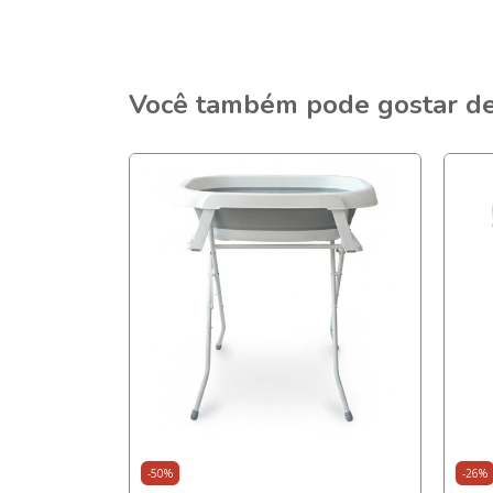
Você também pode gostar d
ESGOTADO
-
50
%
-
26
%