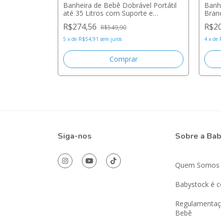
ica Premium
Banheira de Bebê Dobrável Portátil
Banh
até 35 Litros com Suporte e
Bran
Almofada de Banho Cinza - Mollie
R$274,56
R$2
R$549,90
Baby
5
x
de
R$54,91
sem juros
4
x
de
Siga-nos
Sobre a Ba
Quem Somos
Babystock é c
Regulamentaç
Bebê