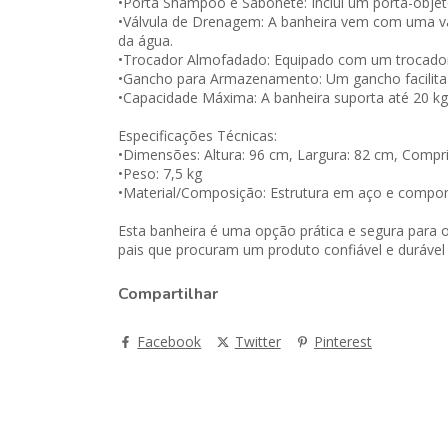
•Porta Shampoo e Sabonete: Inclui um porta-obje
•Válvula de Drenagem: A banheira vem com uma vál
da água.
•Trocador Almofadado: Equipado com um trocador 
•Gancho para Armazenamento: Um gancho facilit
•Capacidade Máxima: A banheira suporta até 20 kg
Especificações Técnicas:
•Dimensões: Altura: 96 cm, Largura: 82 cm, Compr
•Peso: 7,5 kg
•Material/Composição: Estrutura em aço e comp
Esta banheira é uma opção prática e segura para 
pais que procuram um produto confiável e durável 
Compartilhar
Facebook
Twitter
Pinterest