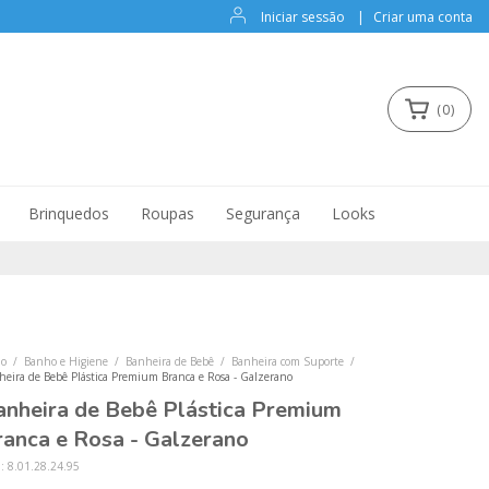
Iniciar sessão
|
Criar uma conta
(
0
)
Brinquedos
Roupas
Segurança
Looks
io
/
Banho e Higiene
/
Banheira de Bebê
/
Banheira com Suporte
/
heira de Bebê Plástica Premium Branca e Rosa - Galzerano
anheira de Bebê Plástica Premium
ranca e Rosa - Galzerano
U:
8.01.28.24.95