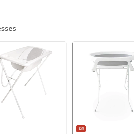
esses
-
12
%