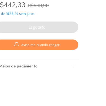
$442,33
R$589,90
x
de
R$55,29
sem juros
Avise-me quando chegar!
Meios de pagamento