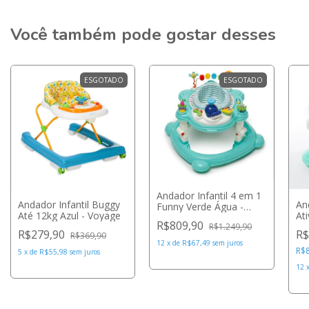
Você também pode gostar desses
ESGOTADO
ESGOTADO
Andador Infantil 4 em 1
Andador Infantil Buggy
An
Funny Verde Água -
Até 12kg Azul - Voyage
At
Galzerano
R$809,90
Ma
R$1.249,90
R$279,90
R$
R$369,90
Br
12
x
de
R$67,49
sem juros
Lo
R$
5
x
de
R$55,98
sem juros
12