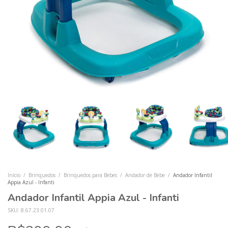
Início
/
Brinquedos
/
Brinquedos para Bebes
/
Andador de Bebe
/
Andador Infantil
Appia Azul - Infanti
Andador Infantil Appia Azul - Infanti
SKU:
8.67.23.01.07