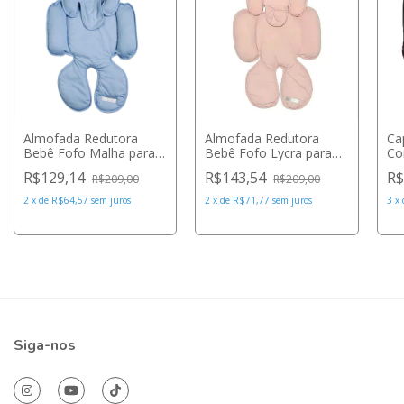
Almofada Redutora
Almofada Redutora
Ca
Bebê Fofo Malha para
Bebê Fofo Lycra para
Co
Bebê Conforto e
Bebê Conforto e
Ro
R$129,14
R$143,54
R$
R$209,00
R$209,00
Carrinho Azul Jeans -
Carrinho Nude - DBella
Ba
DBella for Baby
For Baby
2
x
de
R$64,57
sem juros
2
x
de
R$71,77
sem juros
3
x
Siga-nos