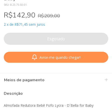
SKU:
8.25.75.50.01
R$142,90
R$209,00
2
x
de
R$71,45
sem juros
Avise-me quando chegar!
Meios de pagamento
Descrição
Almofada Redutora Bebê Fofo Lycra - D´Bella for Baby