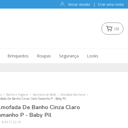
Iniciar sessão
|
Criar uma conta
(
0
)
Brinquedos
Roupas
Segurança
Looks
io
/
Banho e Higiene
/
Banheira de Bebê
/
Almofada Banheira
/
ofada De Banho Cinza Claro Tamanho P - Baby Pil
lmofada De Banho Cinza Claro
amanho P - Baby Pil
U:
8.03.71.22.10