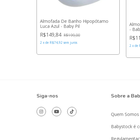
me - Baby
Almofada De Banho Hipopótamo
Almo
Luca Azul - Baby Pil
- Bab
R$149,84
R$199,00
R$1
2
x
de
R$74,92
sem juros
2
x
de
Siga-nos
Sobre a Ba
Quem Somos
Babystock é c
Regulamentaç