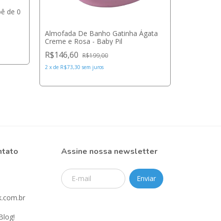
ê de 0
Almofada
Almofada De Banho Gatinha Ágata
P - Baby Pi
Creme e Rosa - Baby Pil
R$114,2
R$146,60
R$199,00
2
x
de
R$57,1
2
x
de
R$73,30
sem juros
ntato
Assine nossa newsletter
.com.br
Blog!