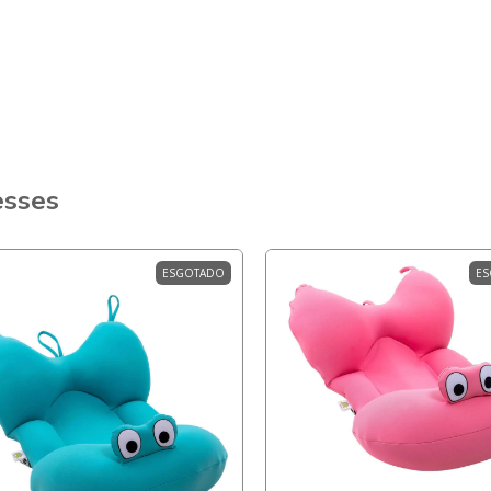
esses
ESGOTADO
ES