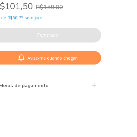
$101,50
R$159,00
x
de
R$50,75
sem juros
Avise-me quando chegar!
Meios de pagamento