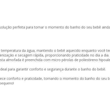
olução perfeita para tornar o momento do banho do seu bebê ainda 
 temperatura da água, mantendo o bebê aquecido enquanto você tem 
igienização e secagem rápida, proporcionando praticidade no dia a dia.
ta almofada é preenchida com micro pérolas de poliestireno hipoaler
eal para garantir conforto e segurança durante o banho do bebê.
ce conforto e praticidade, tornando o momento do banho do seu be
 pequeno!