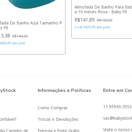
Almofada De Banho Para Beb
a 10 meses Rosa - Baby Pil
R$141,89
R$199,00
fada De Banho Azul Tamanho P
y Pil
2
x
de
R$70,95
sem juros
13,38
R$149,00
R$56,69
sem juros
byStock
Informações e Políticas
Entre em Co
11 95943-3552
Como Comprar
sac@babystock
onfiável?
Trocas e Devoluções
Visite o nosso 
ão Carrinho de
Entrega e Frete Grátis