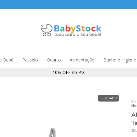
de Bebê
Passeio
Quarto
Alimentação
Banho e Higiene
10% OFF no PIX
ESGOTADO
Iníc
Alm
A
T
SK